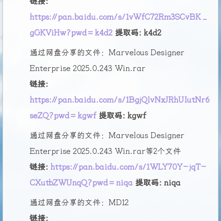
链接:
https://pan.baidu.com/s/1vWfC72Rm3SCvBK_
gGKViHw?pwd=k4d2
提取码: k4d2
通过网盘分享的文件：Marvelous Designer
Enterprise 2025.0.243 Win.rar
链接:
https://pan.baidu.com/s/1BgjQlvNxJRhUIutNr6
seZQ?pwd=kgwf
提取码: kgwf
通过网盘分享的文件：Marvelous Designer
Enterprise 2025.0.243 Win.rar等2个文件
链接:
https://pan.baidu.com/s/1WLY70Y-jqT-
CXutbZWUnqQ?pwd=niqa
提取码: niqa
通过网盘分享的文件：MD12
链接: