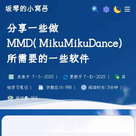
坂琴的小窝🍜
分享一些做
MMD(MikuMikuDance)
所需要的一些软件
发表于
7-5-2025
|
更新于
7-10-2025
|
其
他学习笔记
|
字数总计:
998
|
阅读时长:
3分钟
|
阅读量:
358