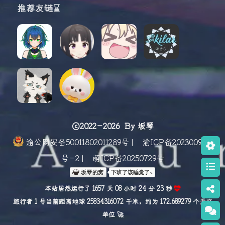
推荐友链⌛
©2022-2026
By 坂琴
渝公网安备50011802011289号
|
渝ICP备2023009623
号-2
|
萌ICP备20250729号
本站居然运行了 1657 天 08 小时 24 分 24 秒
旅行者 1 号当前距离地球 25834316089 千米，约为 172.689279 个天文单
位 🚀