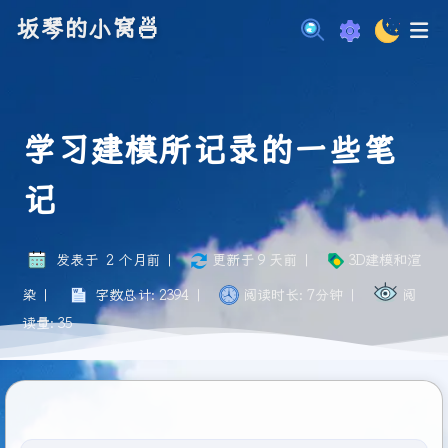
坂琴的小窝🍜
学习建模所记录的一些笔
记
发表于
2 个月前
|
更新于
9 天前
|
3D建模和渲
染
|
字数总计:
2394
|
阅读时长:
7分钟
|
阅
读量:
35