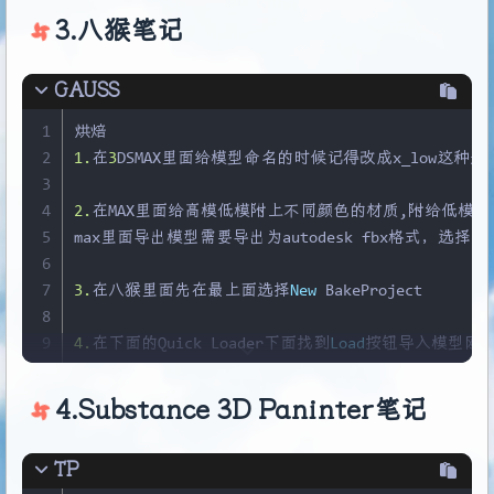
25
面模式下切换线框和面显示	F2
11
P
		摆放
3.八猴笔记
26
12
C
		切割
/
断开
27
有意识把数字变成
4
的倍数
13
W
		线模式下可以让对应边的元素直接移
28
GAUSS
14
shift
+
w
		线模式下可以让对应边的元
29
shift + j	打开/关掉外部框
15
ctrl
+
w
		合并，在
C
断开的位置先
W
然
1
烘焙
30
Alt + 
q
    独立显示模型
2
1.
在
3
DSMAX里面给模型命名的时候记得改成x_low这种形
31
加选	ctrl
3
32
减选	alt
4
2.
在MAX里面给高模低模附上不同颜色的材质,附给低模的材
33
反向	shift
5
max里面导出模型需要导出为autodesk fbx格式，选择平
34
反选	ctrl + 
i
6
35
环形选边	Alt + 
r
7
3.
在八猴里面先在最上面选择
New
 BakeProject
36
连接边	ctrl + shift + e	
8
37
角度捕捉	
A
9
4.
在下面的Quick Loader下面找到
Load
按钮导入模型刚刚
38
塌陷	ctrl + alt + c	
10
39
删线的同时删点	ctrl + backspace
11
5.
选择low低模调整好边框，给高模上细分，如果在MA
40
循环面	ctrl + 面
4.Substance 3D Paninter笔记
12
41
切割	alt + c
13
6.
选择最上面的Bake Project找到Trangent Space
42
ctrl + shift + 鼠标移动面可以复制出来网格
TP
14
43