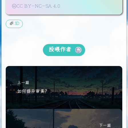
20
CC BY-NC-SA 4.0
总得来说第一步流程就是新建，导入模型，导入贴图，再
21
22
10
.做好了之后ctrl + shift + e 导出贴图 > 输
3D
23
24
$projecy
		项目名称
25
$mesh
			模型名称
26
$textureSet
		材质球
投喂作者
27
28
Gray是灰度图（AO，金属度，粗糙度，高度）
29
RGB颜色图（法线，颜色）
30
R
 + G + B（把RGB拆开了只能放灰度图，混合贴图
31
选择不同的通道
上一篇
32
RGB + A（A指的是透明贴图）
如何提升审美？
33
R
 + G + B + A（同上都是拆开）
34
模式需要把png改成TGA，法线贴图的话如果是用的虚幻引
35
36
步骤就是添加RGB，添加
R
 + G + B + A，添加
R
 + G + B
37
RGB是
$textureSet_Normal
，把转换贴图里面的法线加进去
下一篇