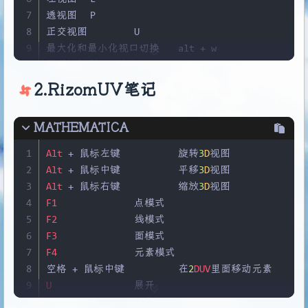
7
透视图 	
P
8
正交视图 	U
9
最大化和最小化视口切换 	alt + w
10
模型缩放到视口中心 	Z
11
2.RizomUV笔记
12
缩放 	滚轮移动/ctrl + alt + 鼠标中键按下上下移
13
平移 	鼠标中键按下移动
MATHEMATICA
14
旋转 	alt + 鼠标中键
15
1
Alt
+
 鼠标左键		旋转
3
D
视图
16
栅格 	
G
2
Alt
+
 鼠标中键		平移
3
D
视图
17
统计数据 	
7
3
Alt
+
 鼠标右键		缩放
3
D
视图
18
Viewcube 	ctrl + alt + v
4
F1
		点模式
19
5
F2
		线模式
20
配置视口 > 显示性能 > 纹理贴图改成
4096
6
F3
		面模式
21
配置视口 > 统计数据 > 三角形计数：总计 + 选择
7
F4
		元素模式
22
8
空格 
+
 鼠标中键		在
2
DUV
里面移动元素
23
线框 	F3
9
U
		展开
24
边面 	F4
10
O
		优化