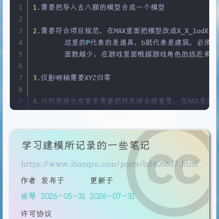
15
7.
Samples选择
32
Padding选择Custom，Padding Size
44
在Blender里面只需要选择边然后按下F就可以封口，但
1
1
.需要把导入去八猴的模型合成一个模型
16
45
2
17
8.
再往下Tiles下面的Master提一个精度变成
4096
*
4096
46
shift + 
x
约束
3
2
.需要符合项目规范，在MAX里面把模型改成X_X_lodX，比如p
18
47
4
	这里的
P
代表的是道具，b就代表是建筑，必须下划
19
9.
完事之后回到最上面的Start开始烘焙然后要预览的话点旁边的
48
把模型调整成可编辑多边形之后，选择顶部自由形式 > 绘制
5
	面数越少，在游戏里面根据游戏角色的远近来切换
20
6
21
7
3
.仅影响轴需要XYZ归零
22
渲染
8
23
1.
最上面的Import Model
9
4
.对材质球也有要求需要把材质球全部重置，在MAX里面
24
2.
选择右边的材质球名称然后往下看
10
25
3.
Surface
是法线的意思，把在PT里面导出的法线贴图拖进
11
5
.导出整体模型FBX格式，选择平滑组，切线和Binorma
26
4.
Albedo是颜色的意思把在PT里面导出的Basecolor贴
12
27
5.
Microsurface：Roughness和Microsurf
学习建模所记录的一些笔记
13
6
.在PT里面OpenGL或者Direct根据项目要求来，如果
28
6.
往下翻Occlusion右边的下拉箭头选择打开然后导入混
14
https://www.ibanqin.com/posts/bd4086d7.html
29
7.
选择顶部左上角Scene里面的Sky选项调整HDR，在Sour
15
7
.操作和maya一样的和RizomUV一样的和八猴一样的
30
8.
回到左上角的Scene选择
New
 Camera，或者设置好M
作者
发布于
更新于
16
31
9.
在右上角的Render选项往下翻可以找到Render Camera
17
8
.在PT里面烘焙贴图需要把膨胀宽度改成
8
，消除锯齿改
坂琴
2026-05-31
2026-07-31
32
10.
在下面的
output
设置好分辨率这些，但是需要改的是采样
18
许可协议
19
9
.显示设置里面修改成摄影棚 Studio Tomoco