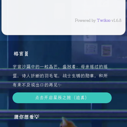
76
C	切换显示材质
77
B	切换模型贴图显示
78
alt + 鼠标左键	点击缩略图可以快速切换
Powered by
Twikoo
v1.6.8
79
E	回到绘图
80
alt + 遮罩可以快速到蒙版面板预览或者颜色也可以
81
ctrl + shift 在UV里面可以整体比例放大
82
Tab		切换视口大小
83
ctrl + shift + e 	导出贴图
格言🧬
宇宙沙漏中的一粒晶芒，盛放着：母亲摇过的摇
篮，诗人折断的羽毛笔，战士生锈的勋章，和所
有来不及说出口的再见✨
点击开启星辰之旅（迫真）
猜你想看💡