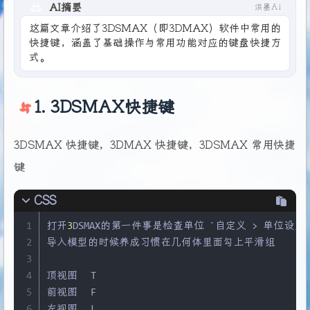
AI摘要
洪墨AI
这篇文章介绍了3DSMAX（即3DMAX）软件中常用的
快捷键，涵盖了基础操作与常用功能对应的键盘快捷方
式。
1. 3DSMAX快捷键
3DSMAX 快捷键，3DMAX 快捷键，3DSMAX 常用快捷
键
CSS
1
打开
3
DSMAX的第一件事是检查单位 `自定义 > 单位设置
2
导入模型的时候养成习惯在几何体里面勾上平滑组
3
4
顶视图 	T
5
前视图 	F
6
左视图 	L