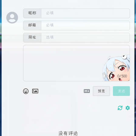
57
58
在
P
10
的
136
分钟正式开讲
昵称
59
邮箱
60
61
F
1
	显示
3
D视图和
2
DUV视图
网址
62
F
2
	只显示
3
D视图
63
F
3
	只显示
2
DUV视图
64
F
4
	在
3
D视图和
2
DUV视图来回切换
65
shift + 鼠标右键	调整灯光
66
0/500
67
画笔模式下ctrl + 鼠标右键左右移动	调整画笔大小
68
画笔模式下ctrl + 鼠标右键上下移动	调整画笔硬度
69
预览
发送
70
画笔模式下ctrl + 鼠标左键上下移动	旋转画笔
71
画笔模式下ctrl + 鼠标左键左右移动	调整画笔流量
72
73
对着填充图层 ctrl + g  打组
74
X
	切换黑色和白色
没有评论
75
m	显示材质