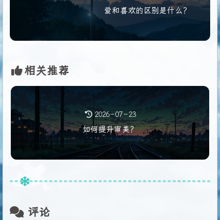
38
R
 + G + B + A是
$textureSet_Basecolor
，把输入贴图的
爱和喜欢的区别是什么？
39
R
 + G + B是
$textureSet_Mix
，
R
通道是输入贴图里面的Ro
40
然后输出模板换成刚刚设置好的就可以了
41
42
43
制作思路，可以增加或减少
相关推荐
44
sharpen
45
锈迹
46
脏迹灰尘
47
脏迹暗部
2026-07-23
48
边缘磨损
如何提升审美？
49
细节变化
50
金属度变化
51
粗糙度变化（光滑，中间值，粗糙）
52
颜色变化
53
亮部
54
暗部（可分为上下）
55
高度层
评论
56
基础层